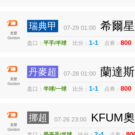
希爾星
瑞典甲
07-29 01:00
戈登
Gordon
1-1
800
盘口：
平手/半球
比分：
点券：
蘭達斯
丹麥超
07-28 01:00
戈登
Gordon
1-1
800
盘口：
半球/一球
比分：
点券：
KFUM奧
挪超
07-26 23:00
戈登
Gordon
2-4
80
盘口：
受平手/半球
比分：
点券：