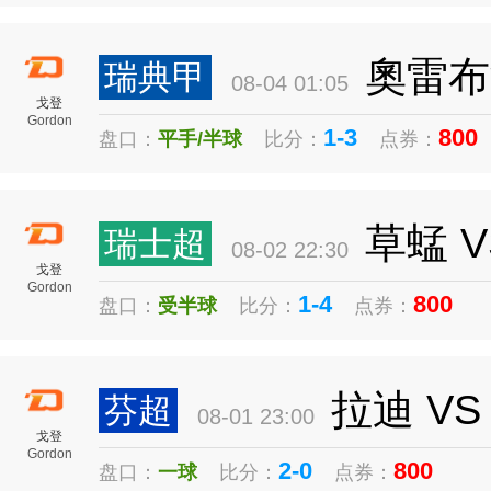
奧雷布
瑞典甲
08-04 01:05
戈登
Gordon
1-3
800
盘口：
平手/半球
比分：
点券：
草蜢 
瑞士超
08-02 22:30
戈登
Gordon
1-4
800
盘口：
受半球
比分：
点券：
拉迪 VS
芬超
08-01 23:00
戈登
Gordon
2-0
800
盘口：
一球
比分：
点券：