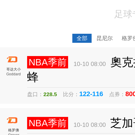
足球
全部
昆尼尔
格罗
奧克
NBA季前
10-10 08:00
哥达大小
蜂
Goddard
122-116
80
盘口：
228.5
比分：
点券：
芝加
NBA季前
10-10 08:00
格罗佛