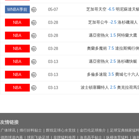
芝加哥天空
-6.5
明尼蘇達天
WNBA季前
05-07
芝加哥公牛
-2.5
洛杉磯湖人
NBA
03-28
邁亞密熱火
1.5
阿特蘭大鷹
NBA
03-28
奧蘭多魔術
7.5
達拉斯獨行
NBA
03-28
邁亞密熱火
2.5
洛杉磯快艇
NBA
03-13
多倫多速龍
3.5
費城七十六
NBA
03-13
波士頓塞爾特人
2.5
奧克拉荷馬
NBA
03-13
友情链接
广体球讯
|
烽行好料贴士
|
辉煌足球心水竞技
|
金巴伦足球推介
|
足球宝典独家猛
德胜球道内幕
|
球彩飞扬足球
|
皇牌猛料推荐
|
洛克高手贴士
|
纵横体育猛料
|
迪