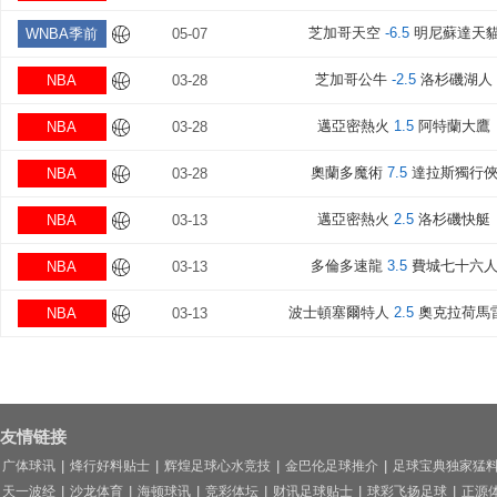
芝加哥天空
-6.5
明尼蘇達天
WNBA季前
05-07
芝加哥公牛
-2.5
洛杉磯湖人
NBA
03-28
邁亞密熱火
1.5
阿特蘭大鷹
NBA
03-28
奧蘭多魔術
7.5
達拉斯獨行
NBA
03-28
邁亞密熱火
2.5
洛杉磯快艇
NBA
03-13
多倫多速龍
3.5
費城七十六
NBA
03-13
波士頓塞爾特人
2.5
奧克拉荷馬
NBA
03-13
友情链接
广体球讯
|
烽行好料贴士
|
辉煌足球心水竞技
|
金巴伦足球推介
|
足球宝典独家猛
天一波经
|
沙龙体育
|
海顿球讯
|
竞彩体坛
|
财讯足球贴士
|
球彩飞扬足球
|
正源