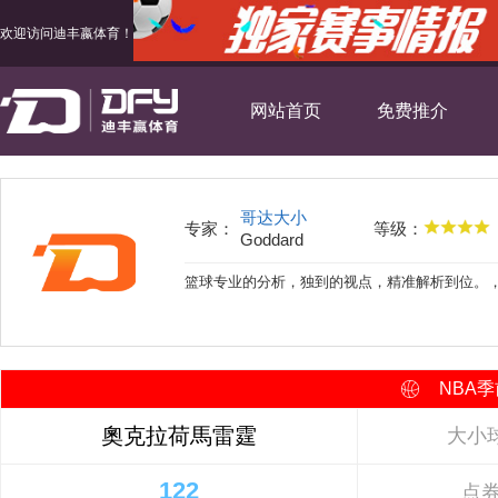
欢迎访问迪丰嬴体育！
网站首页
免费推介
哥达大小
专家：
等级：
Goddard
篮球专业的分析，独到的视点，精准解析到位。
NBA季
奧克拉荷馬雷霆
大小
122
点