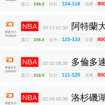
Goddard
124-116
80
盘口：
236.5
比分：
点券：
阿特蘭大
NBA
03-13 07:30
哥达大小
Goddard
123-110
80
盘口：
236.5
比分：
点券：
多倫多速
NBA
02-22 08:30
哥达大小
Goddard
111-120
80
盘口：
219.5
比分：
点券：
洛杉磯湖
NBA
02-09 05:00
哥达大小