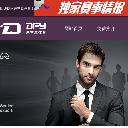
欢迎访问迪丰嬴体育！
网站首页
免费推介